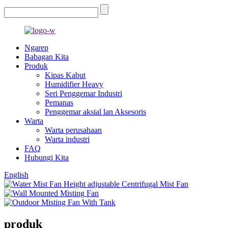
Ngarep
Babagan Kita
Produk
Kipas Kabut
Humidifier Heavy
Seri Penggemar Industri
Pemanas
Penggemar aksial lan Aksesoris
Warta
Warta perusahaan
Warta industri
FAQ
Hubungi Kita
English
produk