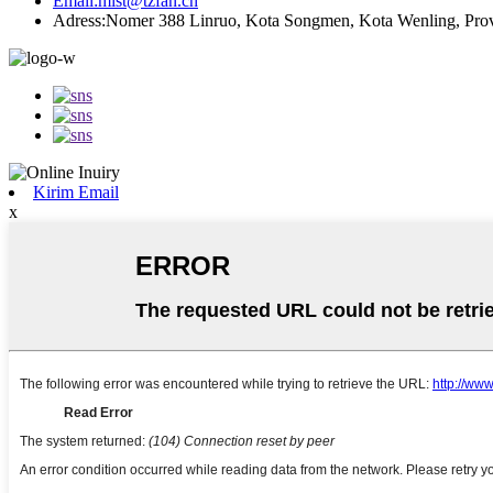
Email:
mist@tzfan.cn
Adress:
Nomer 388 Linruo, Kota Songmen, Kota Wenling, Prov
Kirim Email
x