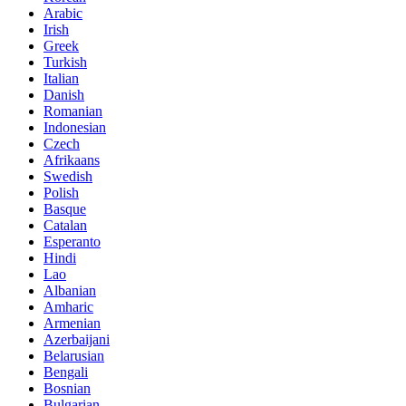
Arabic
Irish
Greek
Turkish
Italian
Danish
Romanian
Indonesian
Czech
Afrikaans
Swedish
Polish
Basque
Catalan
Esperanto
Hindi
Lao
Albanian
Amharic
Armenian
Azerbaijani
Belarusian
Bengali
Bosnian
Bulgarian