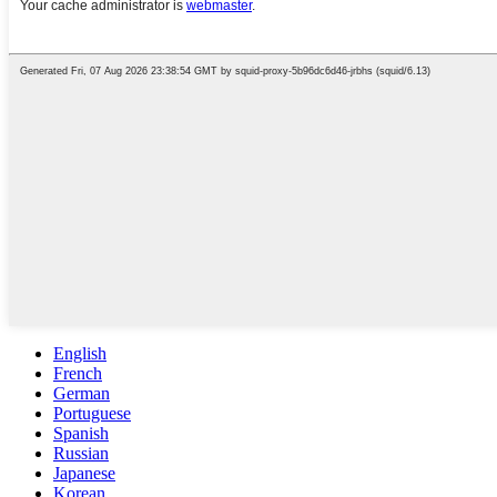
English
French
German
Portuguese
Spanish
Russian
Japanese
Korean